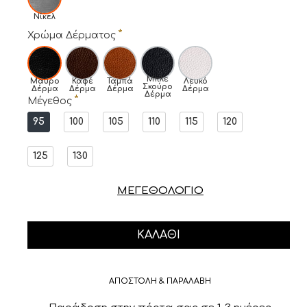
Νίκελ
Χρώμα Δέρματος
Μπλε
Μαύρο
Καφέ
Ταμπά
Λευκό
Σκούρο
Δέρμα
Δέρμα
Δέρμα
Δέρμα
Δέρμα
Μέγεθος
95
100
105
110
115
120
125
130
ΜΕΓΕΘΟΛΟΓΙΟ
ΚΑΛΆΘΙ
ΑΠΟΣΤΟΛΗ & ΠΑΡΑΛΑΒΗ