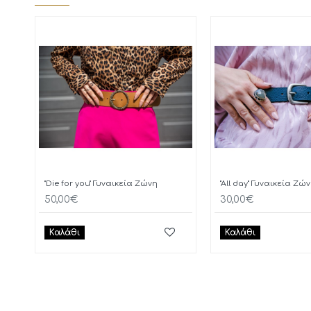
"Die for you" Γυναικεία Ζώνη
"All day" Γυναικεία Ζώ
50,00€
30,00€
Καλάθι
Καλάθι