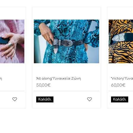
νη
"All along" Γυναικεία Ζώνη
"Victory" Γυ
50,00€
60,00€
Καλάθι
Καλάθι