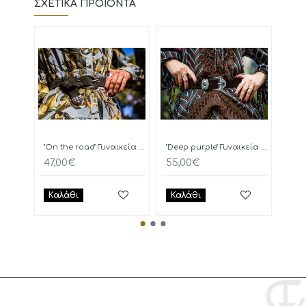
ΣΧΕΤΙΚΆ ΠΡΟΪΌΝΤΑ
"On the road" Γυναικεία Ζώνη
"Deep purple" Γυναικεία Ζώνη
47,00€
55,00€
77,
Καλάθι
Καλάθι
Κα