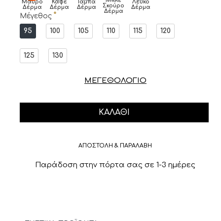
Μπλε
Μαύρο
Καφέ
Ταμπά
Λευκό
Σκούρο
Δέρμα
Δέρμα
Δέρμα
Δέρμα
Δέρμα
Μέγεθος
95
100
105
110
115
120
125
130
ΜΕΓΕΘΟΛΟΓΙΟ
ΚΑΛΆΘΙ
ΑΠΟΣΤΟΛΗ & ΠΑΡΑΛΑΒΗ
Παράδοση στην πόρτα σας σε 1-3 ημέρες