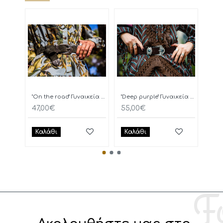
"On the road" Γυναικεία Ζώνη
"Deep purple" Γυναικεία Ζώνη
47,00€
55,00€
77,
Καλάθι
Καλάθι
Κα