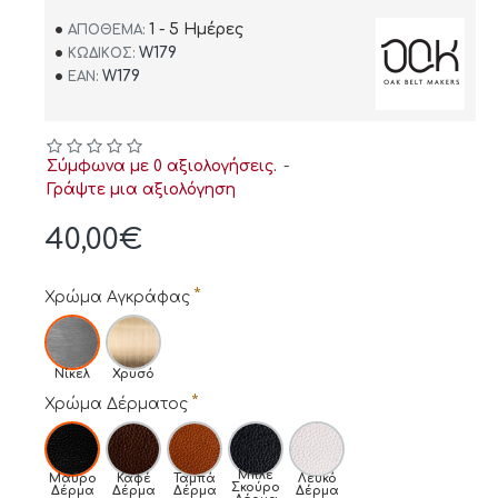
1 - 5 Ημέρες
ΑΠΌΘΕΜΑ:
W179
ΚΩΔΙΚΌΣ:
W179
EAN:
Σύμφωνα με 0 αξιολογήσεις.
-
Γράψτε μια αξιολόγηση
40,00€
Χρώμα Αγκράφας
Νίκελ
Χρυσό
Χρώμα Δέρματος
Μπλε
Μαύρο
Καφέ
Ταμπά
Λευκό
Σκούρο
Δέρμα
Δέρμα
Δέρμα
Δέρμα