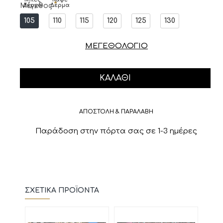
Μέγεθος
Δέρμα
Δέρμα
105
110
115
120
125
130
ΜΕΓΕΘΟΛΟΓΙΟ
ΚΑΛΆΘΙ
ΑΠΟΣΤΟΛΗ & ΠΑΡΑΛΑΒΗ
Παράδοση στην πόρτα σας σε 1-3 ημέρες
ΣΧΕΤΙΚΆ ΠΡΟΪΌΝΤΑ