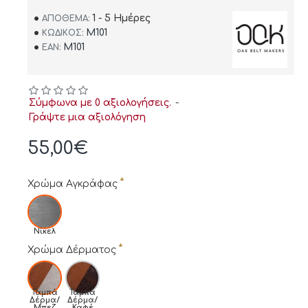
1 - 5 Ημέρες
ΑΠΌΘΕΜΑ:
M101
ΚΩΔΙΚΌΣ:
M101
EAN:
Σύμφωνα με 0 αξιολογήσεις.
-
Γράψτε μια αξιολόγηση
55,00€
Χρώμα Αγκράφας
Νίκελ
Χρώμα Δέρματος
Ταμπά
Ταμπά
Δέρμα/
Δέρμα/
Μπεζ
Καφέ