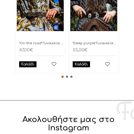
"On the road" Γυναικεία Ζώνη
"Deep purple" Γυναικεία Ζώνη
47,00€
55,00€
77,
Καλάθι
Καλάθι
Κα
Ακολουθήστε μας στο
Instagram