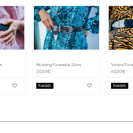
νη
"All along" Γυναικεία Ζώνη
"Victory" Γυ
50,00€
60,00€
Καλάθι
Καλάθι