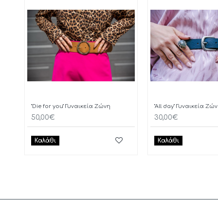
"Die for you" Γυναικεία Ζώνη
"All day" Γυναικεία Ζώ
50,00€
30,00€
Καλάθι
Καλάθι