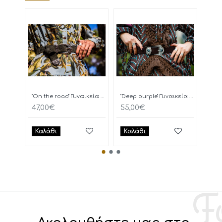
"On the road" Γυναικεία Ζώνη
"Deep purple" Γυναικεία Ζώνη
47,00€
55,00€
77,
Καλάθι
Καλάθι
Κα