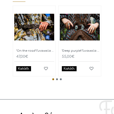
"On the road" Γυναικεία Ζώνη
"Deep purple" Γυναικεία Ζώνη
47,00€
55,00€
77,
Καλάθι
Καλάθι
Κα