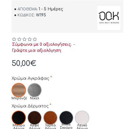
1 - 5 Ημέρες
ΑΠΌΘΕΜΑ:
W195
ΚΩΔΙΚΌΣ:
Σύμφωνα με 0 αξιολογήσεις.
-
Γράψτε μια αξιολόγηση
50,00€
Χρώμα Αγκράφας
Μπρονζέ
Νίκελ
Χρώμα Δέρματος
Μπλε
Μαύρο
Καφέ
Ταμπά
Λευκό
Σκούρο
Δέρμα
Δέρμα
Δέρμα
Δέρμα