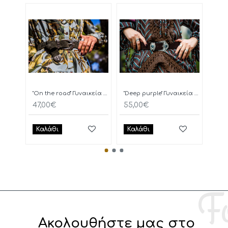
"On the road" Γυναικεία Ζώνη
"Deep purple" Γυναικεία Ζώνη
47,00€
55,00€
77,
Καλάθι
Καλάθι
Κα
Ακολουθήστε μας στο