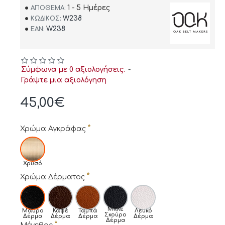
1 - 5 Ημέρες
ΑΠΌΘΕΜΑ:
W238
ΚΩΔΙΚΌΣ:
W238
EAN:
Σύμφωνα με 0 αξιολογήσεις.
-
Γράψτε μια αξιολόγηση
45,00€
Χρώμα Αγκράφας
Χρυσό
Χρώμα Δέρματος
Μπλε
Μαύρο
Καφέ
Ταμπά
Λευκό
Σκούρο
Δέρμα
Δέρμα
Δέρμα
Δέρμα
Δέρμα