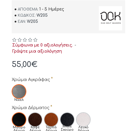
1 - 5 Ημέρες
ΑΠΌΘΕΜΑ:
W205
ΚΩΔΙΚΌΣ:
W205
EAN:
Σύμφωνα με 0 αξιολογήσεις.
-
Γράψτε μια αξιολόγηση
55,00€
Χρώμα Αγκράφας
Νίκελ
Χρώμα Δέρματος
Μπλε
Μαύρο
Καφέ
Ταμπά
Λευκό
Σκούρο
Δέρμα
Δέρμα
Δέρμα
Δέρμα