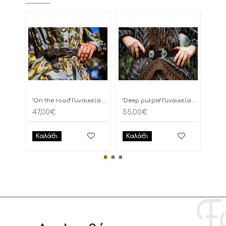
"On the road" Γυναικεία Ζώνη
"Deep purple" Γυναικεία Ζώνη
47,00€
55,00€
77,
Καλάθι
Καλάθι
Κα