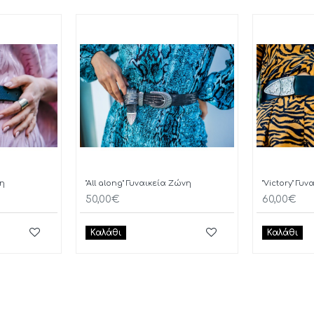
νη
"All along" Γυναικεία Ζώνη
"Victory" Γυ
50,00€
60,00€
Καλάθι
Καλάθι