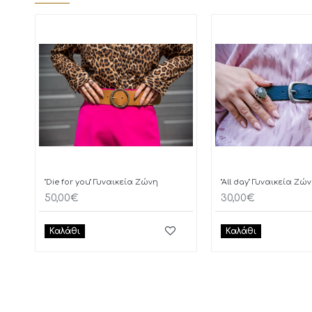
"Die for you" Γυναικεία Ζώνη
"All day" Γυναικεία Ζώ
50,00€
30,00€
Καλάθι
Καλάθι