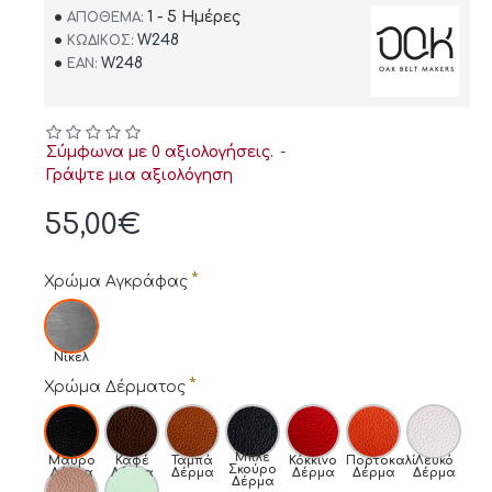
1 - 5 Ημέρες
ΑΠΌΘΕΜΑ:
W248
ΚΩΔΙΚΌΣ:
W248
EAN:
Σύμφωνα με 0 αξιολογήσεις.
-
Γράψτε μια αξιολόγηση
55,00€
Χρώμα Αγκράφας
Νίκελ
Χρώμα Δέρματος
Μπλε
Μαύρο
Καφέ
Ταμπά
Κόκκινο
Πορτοκαλί
Λευκό
Σκούρο
Δέρμα
Δέρμα
Δέρμα
Δέρμα
Δέρμα
Δέρμα
Δέρμα