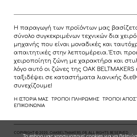
Η παραγωγή των προϊόντων μας βασίζετα
σύνολο συγκεκριμένων τεχνικών δια χειρό
μηχανής που είναι μοναδικές και ταυτόχ
απαιτητικές στην λεπτομέρεια. Έτσι προ
χειροποίητη ζώνη με χαρακτήρα και στυλ!
λόγο αυτό οι ζώνες της OAK BELTMAKERS 
ταξιδέψει σε καταστήματα λιανικής διεθ
συνεχίζουμε!
Η ΙΣΤΟΡΙΑ ΜΑΣ
ΤΡΟΠΟΙ ΠΛΗΡΩΜΗΣ
ΤΡΟΠΟΙ ΑΠΟΣ
ΕΠΙΚΟΙΝΩΝΙΑ
COPYRIGHT © 2020, OAKBELTMAKERS.GR, ALL RIGHTS RESERVED
Το eshop μας χρησιμοποιεί cookies για να βελτιώσ