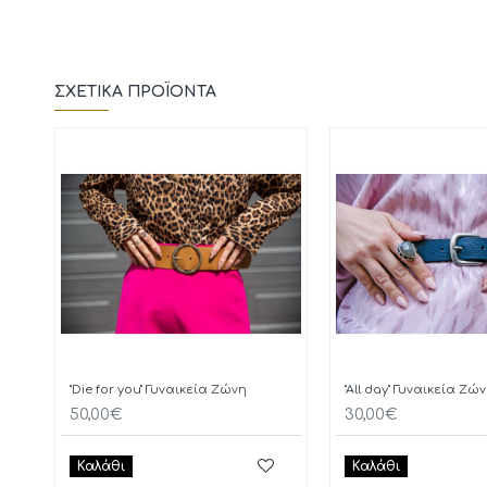
ΣΧΕΤΙΚΆ ΠΡΟΪΌΝΤΑ
"Die for you" Γυναικεία Ζώνη
"All day" Γυναικεία Ζώ
50,00€
30,00€
Καλάθι
Καλάθι