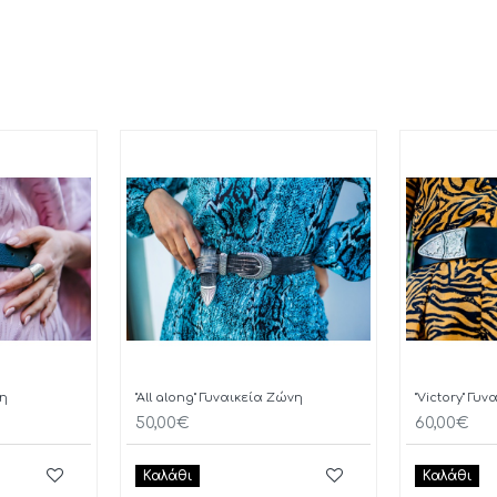
νη
"All along" Γυναικεία Ζώνη
"Victory" Γυ
50,00€
60,00€
Καλάθι
Καλάθι