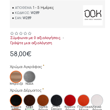
1 - 5 Ημέρες
ΑΠΌΘΕΜΑ:
W289
ΚΩΔΙΚΌΣ:
W289
EAN:
Σύμφωνα με 0 αξιολογήσεις.
-
Γράψτε μια αξιολόγηση
58,00€
Χρώμα Αγκράφας
Μπρονζέ
Νίκελ
Χρώμα Δέρματος
Μπλε
Μαύρο
Καφέ
Ταμπά
Κόκκινο
Πορτοκαλί
Λευκό
Σκούρο
Δέρμα
Δέρμα
Δέρμα
Δέρμα
Δέρμα
Δέρμα