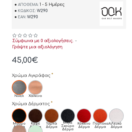
1 - 5 Ημέρες
ΑΠΌΘΕΜΑ:
W290
ΚΩΔΙΚΌΣ:
W290
EAN:
Σύμφωνα με 0 αξιολογήσεις.
-
Γράψτε μια αξιολόγηση
45,00€
Χρώμα Αγκράφας
Νίκελ
Χάλκινο
Χρώμα Δέρματος
Μπλε
Μαύρο
Καφέ
Ταμπά
Κόκκινο
Πορτοκαλί
Λευκό
Σκούρο
Δέρμα
Δέρμα
Δέρμα
Δέρμα
Δέρμα
Δέρμα
Δέρμα