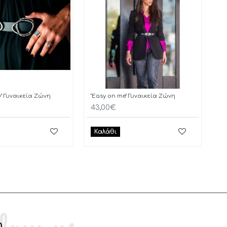
y" Γυναικεία Ζώνη
"Easy on me" Γυναικεία Ζώνη
43,00€
Καλάθι
m