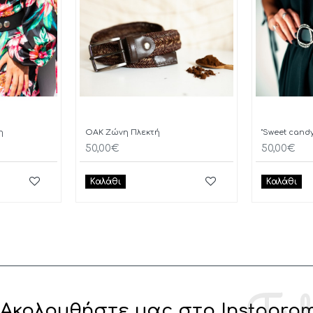
η
OAK Ζώνη Πλεκτή
"Sweet cand
50,00€
50,00€
Καλάθι
Καλάθι
Ακολουθήστε μας στο Instagra