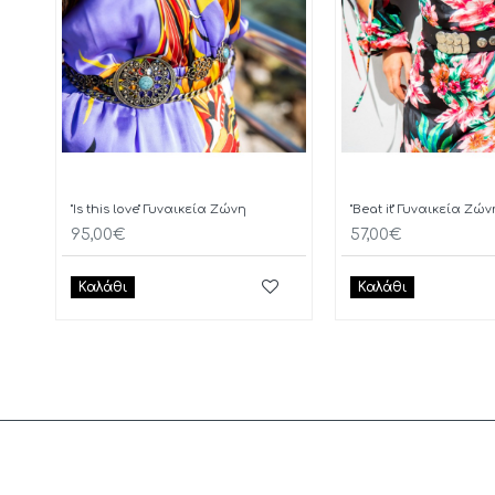
"Is this love" Γυναικεία Ζώνη
"Beat it" Γυναικεία Ζών
95,00€
57,00€
Καλάθι
Καλάθι