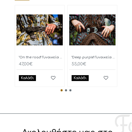
"On the road" Γυναικεία Ζώνη
"Deep purple" Γυναικεία Ζώνη
47,00€
55,00€
77,
Καλάθι
Καλάθι
Κα