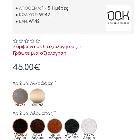
1 - 5 Ημέρες
ΑΠΌΘΕΜΑ:
W142
ΚΩΔΙΚΌΣ:
W142
EAN:
Σύμφωνα με 0 αξιολογήσεις.
-
Γράψτε μια αξιολόγηση
45,00€
Χρώμα Αγκράφας
Νίκελ
Χρυσό
Χρώμα Δέρματος
Μπλε
Μαύρο
Καφέ
Ταμπά
Λευκό
Σκούρο
Δέρμα
Δέρμα
Δέρμα
Δέρμα