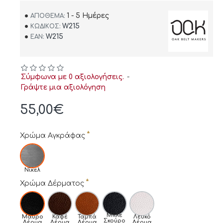
1 - 5 Ημέρες
ΑΠΌΘΕΜΑ:
W215
ΚΩΔΙΚΌΣ:
W215
EAN:
Σύμφωνα με 0 αξιολογήσεις.
-
Γράψτε μια αξιολόγηση
55,00€
Χρώμα Αγκράφας
Νίκελ
Χρώμα Δέρματος
Μπλε
Μαύρο
Καφέ
Ταμπά
Λευκό
Σκούρο
Δέρμα
Δέρμα
Δέρμα
Δέρμα