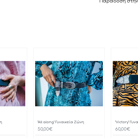
Παράδοση στην 
νη
"All along" Γυναικεία Ζώνη
"Victory" Γυ
50,00€
60,00€