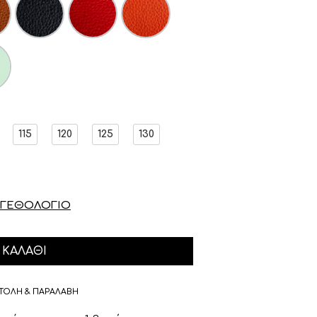
115
120
125
130
ΓΕΘΟΛΟΓΙΟ
ΚΑΛΆΘΙ
ΤΟΛΗ & ΠΑΡΑΛΑΒΗ