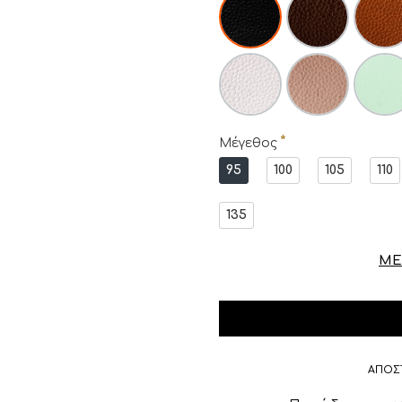
Μέγεθος
95
100
105
110
135
ΜΕ
ΑΠΟΣ