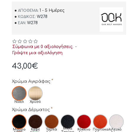
1 - 5 Ημέρες
ΑΠΌΘΕΜΑ:
W278
ΚΩΔΙΚΌΣ:
W278
EAN:
Σύμφωνα με 0 αξιολογήσεις.
-
Γράψτε μια αξιολόγηση
43,00€
Χρώμα Αγκράφας
Νίκελ
Χρυσό
Χρώμα Δέρματος
Μπλε
Μαύρο
Καφέ
Ταμπά
Κόκκινο
Πορτοκαλί
Λευκό
Σκούρο