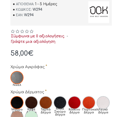
1 - 5 Ημέρες
ΑΠΌΘΕΜΑ:
W294
ΚΩΔΙΚΌΣ:
W294
EAN:
Σύμφωνα με 0 αξιολογήσεις.
-
Γράψτε μια αξιολόγηση
58,00€
Χρώμα Αγκράφας
Νίκελ
Χρώμα Δέρματος
Μπλε
Μαύρο
Καφέ
Ταμπά
Κόκκινο
Πορτοκαλί
Λευκό
Σκούρο
Δέρμα
Δέρμα
Δέρμα
Δέρμα
Δέρμα
Δέρμα
Δέρμα