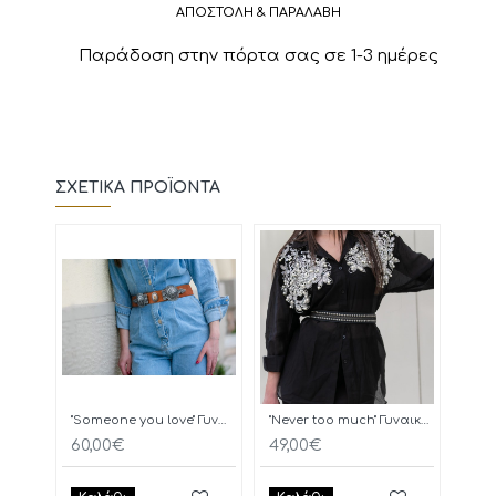
ΑΠΟΣΤΟΛΗ & ΠΑΡΑΛΑΒΗ
Παράδοση στην πόρτα σας σε 1-3 ημέρες
ΣΧΕΤΙΚΆ ΠΡΟΪΌΝΤΑ
"Someone you love" Γυναικεία Ζώνη
"Never too much" Γυναικεία Ζώνη
OAK
60,00€
49,00€
60,