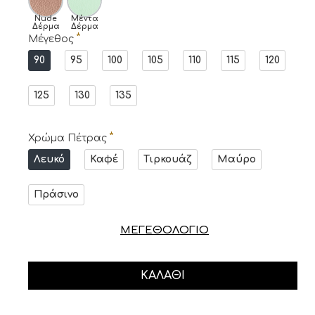
Nude
Μέντα
Δέρμα
Δέρμα
Μέγεθος
90
95
100
105
110
115
120
125
130
135
Χρώμα Πέτρας
Λευκό
Καφέ
Τιρκουάζ
Μαύρο
Πράσινο
ΜΕΓΕΘΟΛΟΓΙΟ
ΚΑΛΆΘΙ