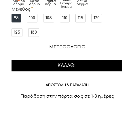
Μπλε
Μαύρο
Καφέ
Ταμπά
Λευκό
Σκούρο
Δέρμα
Δέρμα
Δέρμα
Δέρμα
Δέρμα
Μέγεθος
95
100
105
110
115
120
125
130
ΜΕΓΕΘΟΛΟΓΙΟ
ΚΑΛΆΘΙ
ΑΠΟΣΤΟΛΗ & ΠΑΡΑΛΑΒΗ
Παράδοση στην πόρτα σας σε 1-3 ημέρες