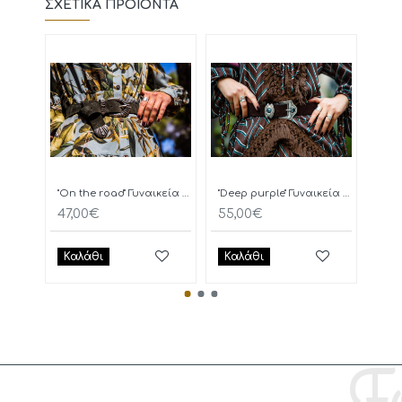
ΣΧΕΤΙΚΆ ΠΡΟΪΌΝΤΑ
"On the road" Γυναικεία Ζώνη
"Deep purple" Γυναικεία Ζώνη
47,00€
55,00€
77,
Καλάθι
Καλάθι
Κα