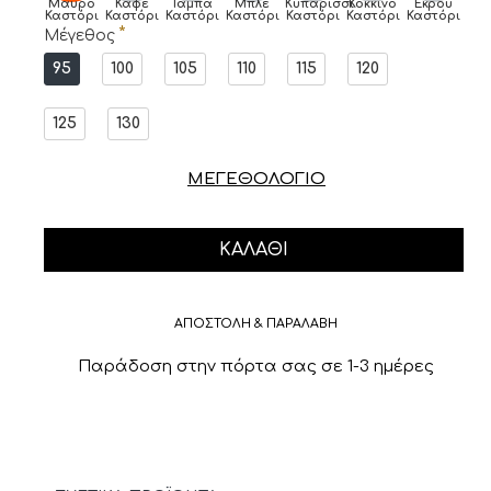
Μαύρο
Καφέ
Ταμπά
Μπλε
Κυπαρισσί
Κόκκινο
Εκρού
Καστόρι
Καστόρι
Καστόρι
Καστόρι
Καστόρι
Καστόρι
Καστόρι
Μέγεθος
95
100
105
110
115
120
125
130
ΜΕΓΕΘΟΛΟΓΙΟ
ΚΑΛΆΘΙ
ΑΠΟΣΤΟΛΗ & ΠΑΡΑΛΑΒΗ
Παράδοση στην πόρτα σας σε 1-3 ημέρες