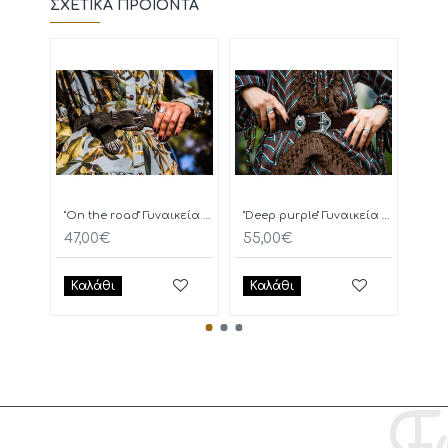
ΣΧΕΤΙΚΆ ΠΡΟΪΌΝΤΑ
"On the road" Γυναικεία Ζώνη
"Deep purple" Γυναικεία Ζώνη
47,00€
55,00€
77,
Καλάθι
Καλάθι
Κα