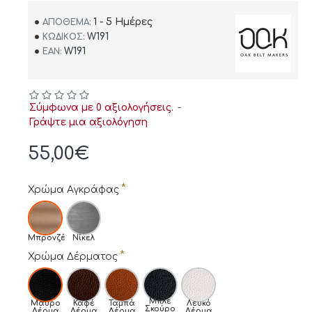
1 - 5 Ημέρες
ΑΠΌΘΕΜΑ:
W191
ΚΩΔΙΚΌΣ:
W191
EAN:
Σύμφωνα με 0 αξιολογήσεις.
-
Γράψτε μια αξιολόγηση
55,00€
Χρώμα Αγκράφας
Μπρονζέ
Νίκελ
Χρώμα Δέρματος
Μπλε
Μαύρο
Καφέ
Ταμπά
Λευκό
Σκούρο
Δέρμα
Δέρμα
Δέρμα
Δέρμα