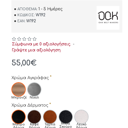
1 - 5 Ημέρες
ΑΠΌΘΕΜΑ:
W192
ΚΩΔΙΚΌΣ:
W192
EAN:
Σύμφωνα με 0 αξιολογήσεις.
-
Γράψτε μια αξιολόγηση
55,00€
Χρώμα Αγκράφας
Μπρονζέ
Νίκελ
Χρώμα Δέρματος
Μπλε
Μαύρο
Καφέ
Ταμπά
Λευκό
Σκούρο
Δέρμα
Δέρμα
Δέρμα
Δέρμα