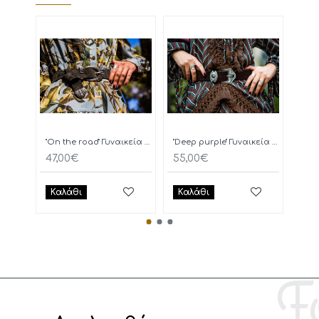
"On the road" Γυναικεία Ζώνη
"Deep purple" Γυναικεία Ζώνη
47,00€
55,00€
77,
Καλάθι
Καλάθι
Κα