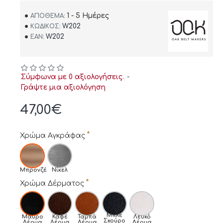
1 - 5 Ημέρες
ΑΠΌΘΕΜΑ:
W202
ΚΩΔΙΚΌΣ:
W202
EAN:
Σύμφωνα με 0 αξιολογήσεις.
-
Γράψτε μια αξιολόγηση
47,00€
Χρώμα Αγκράφας
Μπρονζέ
Νίκελ
Χρώμα Δέρματος
Μπλε
Μαύρο
Καφέ
Ταμπά
Λευκό
Σκούρο
Δέρμα
Δέρμα
Δέρμα
Δέρμα