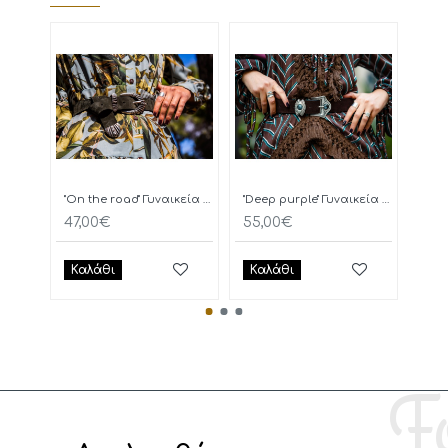
"On the road" Γυναικεία Ζώνη
"Deep purple" Γυναικεία Ζώνη
47,00€
55,00€
77,
Καλάθι
Καλάθι
Κα