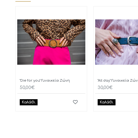
"Die for you" Γυναικεία Ζώνη
"All day" Γυναικεία Ζώ
50,00€
30,00€
Καλάθι
Καλάθι