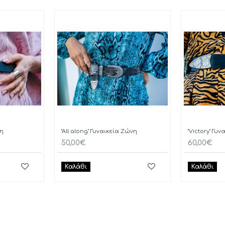
νη
"All along" Γυναικεία Ζώνη
"Victory" Γυ
50,00€
60,00€
Καλάθι
Καλάθι