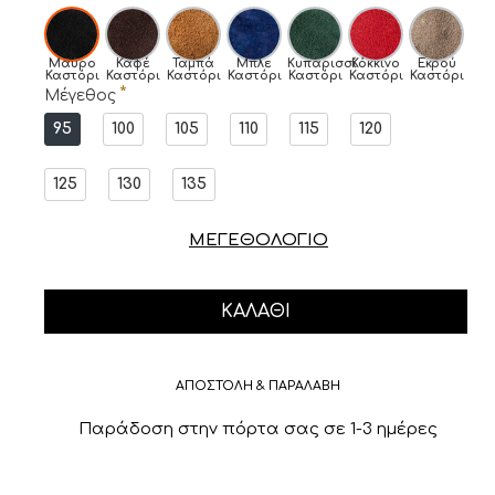
Μαύρο
Καφέ
Ταμπά
Μπλε
Κυπαρισσί
Κόκκινο
Εκρού
Καστόρι
Καστόρι
Καστόρι
Καστόρι
Καστόρι
Καστόρι
Καστόρι
Μέγεθος
95
100
105
110
115
120
125
130
135
ΜΕΓΕΘΟΛΟΓΙΟ
ΚΑΛΆΘΙ
ΑΠΟΣΤΟΛΗ & ΠΑΡΑΛΑΒΗ
Παράδοση στην πόρτα σας σε 1-3 ημέρες