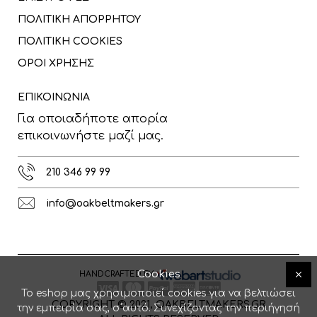
ΠΟΛΙΤΙΚΗ ΑΠΟΡΡΗΤΟΥ
ΠΟΛΙΤΙΚΗ COOKIES
ΟΡΟΙ ΧΡΗΣΗΣ
ΕΠΙΚΟΙΝΩΝΙΑ
Για οποιαδήποτε απορία
επικοινωνήστε μαζί μας.
210 346 99 99
info@oakbeltmakers.gr
Cookies
HANDCRAFTED BY
Το eshop μας χρησιμοποιεί cookies για να βελτιώσει
COPYRIGHT © 2021, OAKBELTMAKERS.GR
την εμπειρία σας, σ΄αυτό. Συνεχίζοντας την περιήγησή