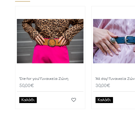
"Die for you" Γυναικεία Ζώνη
"All day" Γυναικεία Ζώ
50,00€
30,00€
Καλάθι
Καλάθι