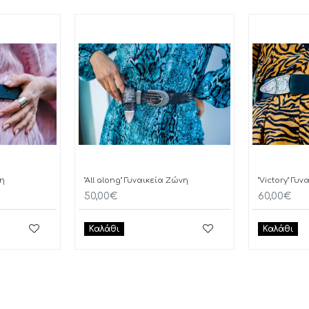
νη
"All along" Γυναικεία Ζώνη
"Victory" Γυ
50,00€
60,00€
Καλάθι
Καλάθι