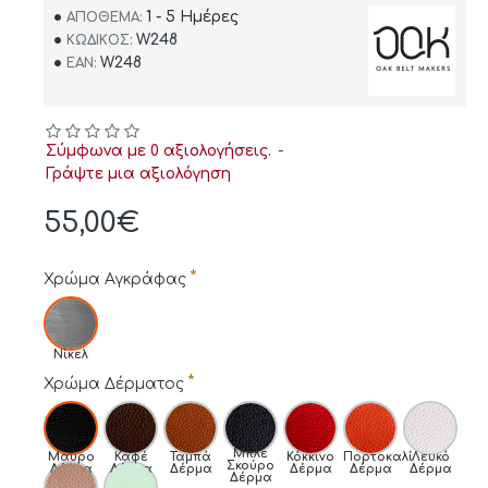
1 - 5 Ημέρες
ΑΠΌΘΕΜΑ:
W248
ΚΩΔΙΚΌΣ:
W248
EAN:
Σύμφωνα με 0 αξιολογήσεις.
-
Γράψτε μια αξιολόγηση
55,00€
Χρώμα Αγκράφας
Νίκελ
Χρώμα Δέρματος
Μπλε
Μαύρο
Καφέ
Ταμπά
Κόκκινο
Πορτοκαλί
Λευκό
Σκούρο
Δέρμα
Δέρμα
Δέρμα
Δέρμα
Δέρμα
Δέρμα
Δέρμα