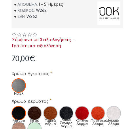
1 - 5 Ημέρες
ΑΠΌΘΕΜΑ:
W262
ΚΩΔΙΚΌΣ:
W262
EAN:
Σύμφωνα με 0 αξιολογήσεις.
-
Γράψτε μια αξιολόγηση
70,00€
Χρώμα Αγκράφας
Νίκελ
Χρώμα Δέρματος
Μπλε
Μαύρο
Καφέ
Ταμπά
Κόκκινο
Πορτοκαλί
Λευκό
Σκούρο
Δέρμα
Δέρμα
Δέρμα
Δέρμα
Δέρμα
Δέρμα
Δέρμα