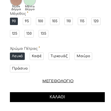
Nude
Μέντα
Δέρμα
Δέρμα
Μέγεθος
90
95
100
105
110
115
120
125
130
135
Χρώμα Πέτρας
Λευκό
Καφέ
Τιρκουάζ
Μαύρο
Πράσινο
ΜΕΓΕΘΟΛΟΓΙΟ
ΚΑΛΆΘΙ