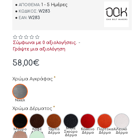
1 - 5 Ημέρες
ΑΠΌΘΕΜΑ:
W283
ΚΩΔΙΚΌΣ:
W283
EAN:
Σύμφωνα με 0 αξιολογήσεις.
-
Γράψτε μια αξιολόγηση
58,00€
Χρώμα Αγκράφας
Νίκελ
Χρώμα Δέρματος
Μπλε
Μαύρο
Καφέ
Ταμπά
Κόκκινο
Πορτοκαλί
Λευκό
Σκούρο
Δέρμα
Δέρμα
Δέρμα
Δέρμα
Δέρμα
Δέρμα
Δέρμα