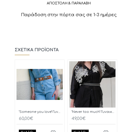
ΑΠΟΣΤΟΛΗ & ΠΑΡΑΛΑΒΗ
Παράδοση στην πόρτα σας σε 1-3 ημέρες
ΣΧΕΤΙΚΆ ΠΡΟΪΌΝΤΑ
"Someone you love" Γυναικεία Ζώνη
"Never too much" Γυναικεία Ζώνη
OAK
60,00€
49,00€
60,