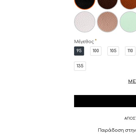
Μέγεθος
95
100
105
110
135
ΜΕ
ΑΠΟΣ
Παράδοση στην 