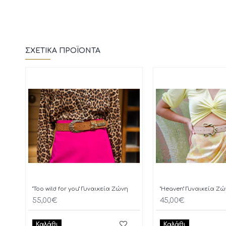
ΣΧΕΤΙΚΆ ΠΡΟΪΌΝΤΑ
"Too wild for you" Γυναικεία Ζώνη
"Heaven" Γυναικεία Ζ
55,00€
45,00€
Καλάθι
Καλάθι