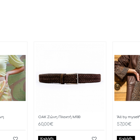
ώνη
OAK Ζώνη Πλεκτή M100
"All by myse
60,00€
57,00€
Καλάθι
Καλάθι