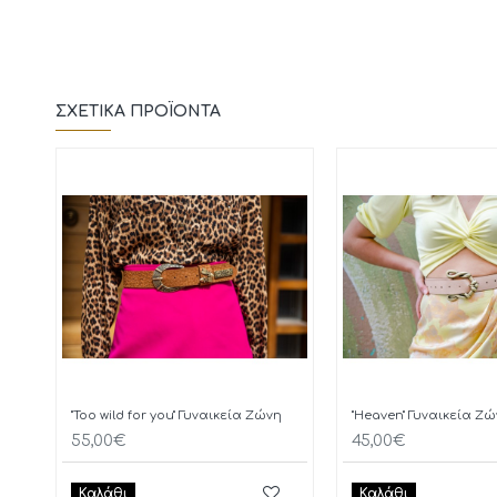
ΣΧΕΤΙΚΆ ΠΡΟΪΌΝΤΑ
"Too wild for you" Γυναικεία Ζώνη
"Heaven" Γυναικεία Ζ
55,00€
45,00€
Καλάθι
Καλάθι