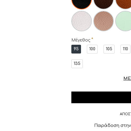
Μέγεθος
95
100
105
110
135
ΜΕ
ΑΠΟΣ
Παράδοση στην 