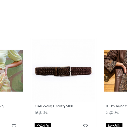
ώνη
OAK Ζώνη Πλεκτή M100
"All by myse
60,00€
57,00€
Καλάθι
Καλάθι