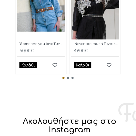
"Someone you love" Γυναικεία Ζώνη
"Never too much" Γυναικεία Ζώνη
OAK
60,00€
49,00€
60,
Καλάθι
Καλάθι
Κα
Ακολουθήστε μας στο
Instagram