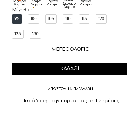
Μπλε
Μαύρο
Καφέ
Ταμπά
Λευκό
Σκούρο
Δέρμα
Δέρμα
Δέρμα
Δέρμα
Δέρμα
Μέγεθος
95
100
105
110
115
120
125
130
ΜΕΓΕΘΟΛΟΓΙΟ
ΚΑΛΆΘΙ
ΑΠΟΣΤΟΛΗ & ΠΑΡΑΛΑΒΗ
Παράδοση στην πόρτα σας σε 1-3 ημέρες