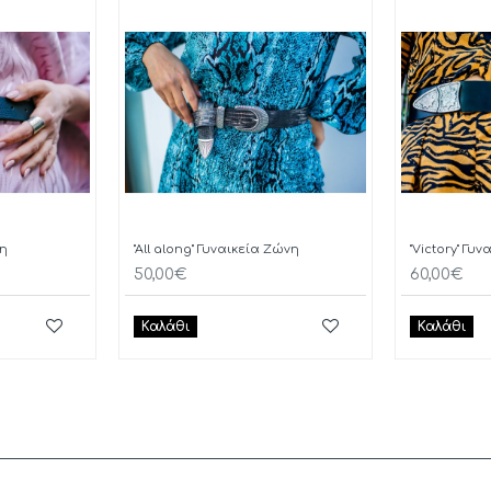
νη
"All along" Γυναικεία Ζώνη
"Victory" Γυ
50,00€
60,00€
Καλάθι
Καλάθι