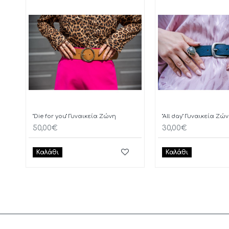
"Die for you" Γυναικεία Ζώνη
"All day" Γυναικεία Ζώ
50,00€
30,00€
Καλάθι
Καλάθι