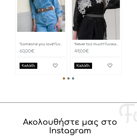
"Someone you love" Γυναικεία Ζώνη
"Never too much" Γυναικεία Ζώνη
OAK
60,00€
49,00€
60,
Καλάθι
Καλάθι
Κα
Ακολουθήστε μας στο
Instagram