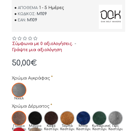
1 - 5 Ημέρες
ΑΠΌΘΕΜΑ:
M109
ΚΩΔΙΚΌΣ:
M109
EAN:
Σύμφωνα με 0 αξιολογήσεις.
-
Γράψτε μια αξιολόγηση
50,00€
Χρώμα Αγκράφας
Νίκελ
Χρώμα Δέρματος
Πούρο
Μαύρο
Καφέ
Ταμπά
Μπλε
Κυπαρισσί
Γκρι
Καστόρι
Καστόρι
Καστόρι
Καστόρι
Καστόρι
Καστόρι
Καστόρι