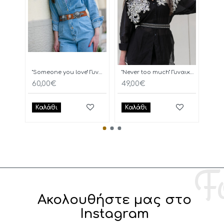
"Someone you love" Γυναικεία Ζώνη
"Never too much" Γυναικεία Ζώνη
OAK
60,00€
49,00€
60,
Καλάθι
Καλάθι
Κα
Ακολουθήστε μας στο
Instagram