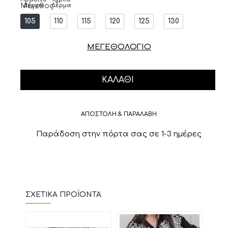
Μέγεθος
Δέρμα
Δέρμα
105
110
115
120
125
130
ΜΕΓΕΘΟΛΟΓΙΟ
ΚΑΛΆΘΙ
ΑΠΟΣΤΟΛΗ & ΠΑΡΑΛΑΒΗ
Παράδοση στην πόρτα σας σε 1-3 ημέρες
ΣΧΕΤΙΚΆ ΠΡΟΪΌΝΤΑ