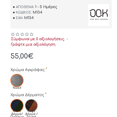
1 - 5 Ημέρες
ΑΠΌΘΕΜΑ:
M134
ΚΩΔΙΚΌΣ:
M134
EAN:
Σύμφωνα με 0 αξιολογήσεις.
-
Γράψτε μια αξιολόγηση
55,00€
Χρώμα Αγκράφας
Νίκελ
Χρώμα Δέρματος
Μπλε
Καφέ
Δέρμα/
Δέρμα /
Πράσινο
Ταμπά