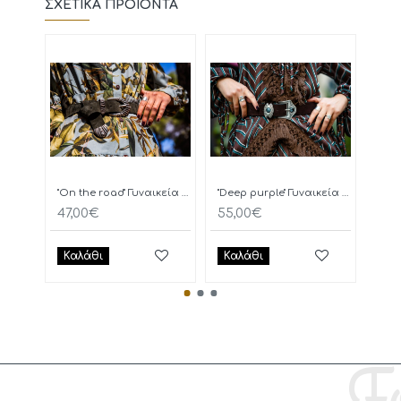
ΣΧΕΤΙΚΆ ΠΡΟΪΌΝΤΑ
"On the road" Γυναικεία Ζώνη
"Deep purple" Γυναικεία Ζώνη
47,00€
55,00€
77,
Καλάθι
Καλάθι
Κα