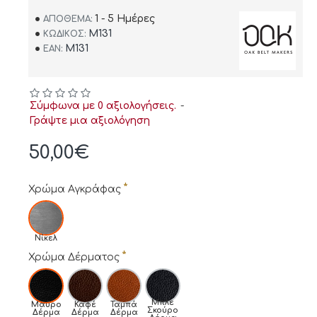
1 - 5 Ημέρες
ΑΠΌΘΕΜΑ:
M131
ΚΩΔΙΚΌΣ:
M131
EAN:
Σύμφωνα με 0 αξιολογήσεις.
-
Γράψτε μια αξιολόγηση
50,00€
Χρώμα Αγκράφας
Νίκελ
Χρώμα Δέρματος
Μπλε
Μαύρο
Καφέ
Ταμπά
Σκούρο
Δέρμα
Δέρμα
Δέρμα