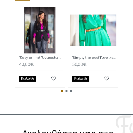
"Easy on me" Γυναικεία Ζώνη
"Simply the best" Γυναικεία Ζώνη
OAK
43,00€
50,00€
59,
Καλάθι
Καλάθι
Κα