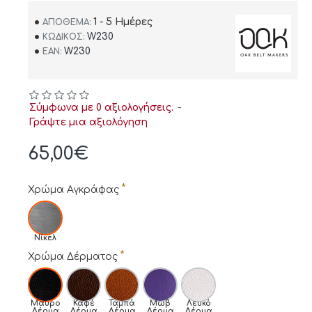
1 - 5 Ημέρες
ΑΠΌΘΕΜΑ:
W230
ΚΩΔΙΚΌΣ:
W230
EAN:
Σύμφωνα με 0 αξιολογήσεις.
-
Γράψτε μια αξιολόγηση
65,00€
Χρώμα Αγκράφας
Νίκελ
Χρώμα Δέρματος
Μαύρο
Καφέ
Ταμπά
Μωβ
Λευκό
Δέρμα
Δέρμα
Δέρμα
Δέρμα
Δέρμα