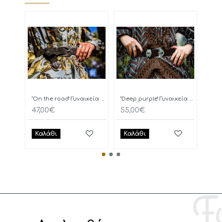
"On the road" Γυναικεία Ζώνη
"Deep purple" Γυναικεία Ζώνη
47,00€
55,00€
77,
Καλάθι
Καλάθι
Κα