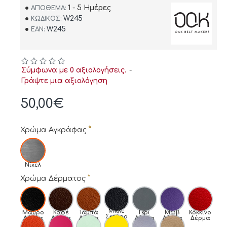
1 - 5 Ημέρες
ΑΠΌΘΕΜΑ:
W245
ΚΩΔΙΚΌΣ:
W245
EAN:
Σύμφωνα με 0 αξιολογήσεις.
-
Γράψτε μια αξιολόγηση
50,00€
Χρώμα Αγκράφας
Νίκελ
Χρώμα Δέρματος
Μπλε
Μαύρο
Καφέ
Ταμπά
Γκρι
Μωβ
Κόκκινο
Σκούρο
Δέρμα
Δέρμα
Δέρμα
Δέρμα
Δέρμα
Δέρμα
Δέρμα