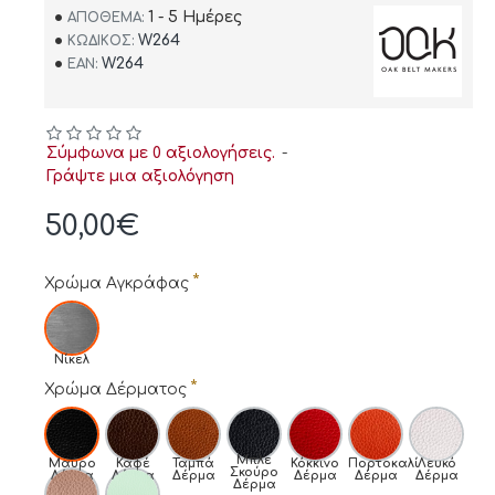
1 - 5 Ημέρες
ΑΠΌΘΕΜΑ:
W264
ΚΩΔΙΚΌΣ:
W264
EAN:
Σύμφωνα με 0 αξιολογήσεις.
-
Γράψτε μια αξιολόγηση
50,00€
Χρώμα Αγκράφας
Νίκελ
Χρώμα Δέρματος
Μπλε
Μαύρο
Καφέ
Ταμπά
Κόκκινο
Πορτοκαλί
Λευκό
Σκούρο
Δέρμα
Δέρμα
Δέρμα
Δέρμα
Δέρμα
Δέρμα
Δέρμα