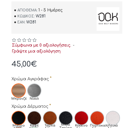
1 - 5 Ημέρες
ΑΠΌΘΕΜΑ:
W281
ΚΩΔΙΚΌΣ:
W281
EAN:
Σύμφωνα με 0 αξιολογήσεις.
-
Γράψτε μια αξιολόγηση
45,00€
Χρώμα Αγκράφας
Μπρονζέ
Νίκελ
Χρώμα Δέρματος
Μπλε
Μαύρο
Καφέ
Ταμπά
Κόκκινο
Πορτοκαλί
Λευκό
Σκούρο