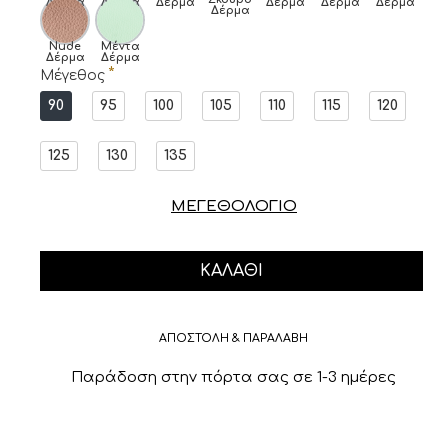
Δέρμα
Δέρμα
Δέρμα
Δέρμα
Δέρμα
Δέρμα
Δέρμα
Nude
Μέντα
Δέρμα
Δέρμα
Μέγεθος
90
95
100
105
110
115
120
125
130
135
ΜΕΓΕΘΟΛΟΓΙΟ
ΚΑΛΆΘΙ
ΑΠΟΣΤΟΛΗ & ΠΑΡΑΛΑΒΗ
Παράδοση στην πόρτα σας σε 1-3 ημέρες