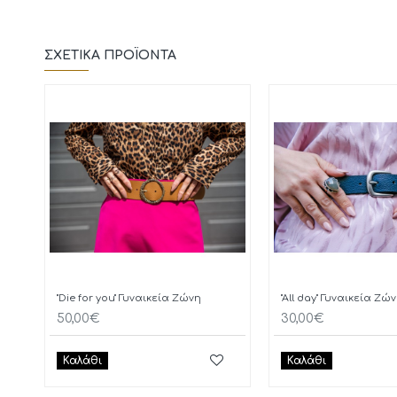
ΣΧΕΤΙΚΆ ΠΡΟΪΌΝΤΑ
"Die for you" Γυναικεία Ζώνη
"All day" Γυναικεία Ζώ
50,00€
30,00€
Καλάθι
Καλάθι