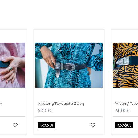
νη
"All along" Γυναικεία Ζώνη
"Victory" Γυ
50,00€
60,00€
Καλάθι
Καλάθι