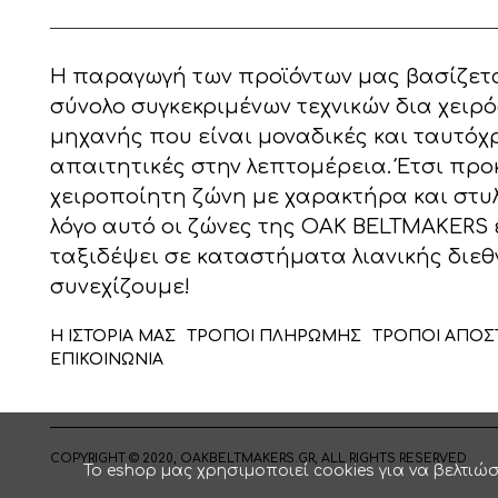
Η παραγωγή των προϊόντων μας βασίζετα
σύνολο συγκεκριμένων τεχνικών δια χειρό
μηχανής που είναι μοναδικές και ταυτόχ
απαιτητικές στην λεπτομέρεια. Έτσι προ
χειροποίητη ζώνη με χαρακτήρα και στυλ!
λόγο αυτό οι ζώνες της OAK BELTMAKERS 
ταξιδέψει σε καταστήματα λιανικής διεθ
συνεχίζουμε!
Η ΙΣΤΟΡΙΑ ΜΑΣ
ΤΡΟΠΟΙ ΠΛΗΡΩΜΗΣ
ΤΡΟΠΟΙ ΑΠΟΣ
ΕΠΙΚΟΙΝΩΝΙΑ
COPYRIGHT © 2020, OAKBELTMAKERS.GR, ALL RIGHTS RESERVED
Το eshop μας χρησιμοποιεί cookies για να βελτιώσ