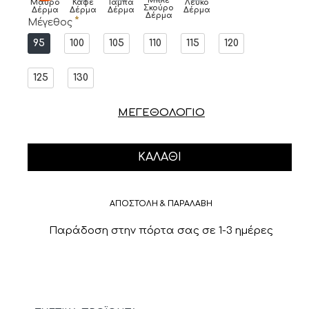
Μπλε
Μαύρο
Καφέ
Ταμπά
Λευκό
Σκούρο
Δέρμα
Δέρμα
Δέρμα
Δέρμα
Δέρμα
Μέγεθος
95
100
105
110
115
120
125
130
ΜΕΓΕΘΟΛΟΓΙΟ
ΚΑΛΆΘΙ
ΑΠΟΣΤΟΛΗ & ΠΑΡΑΛΑΒΗ
Παράδοση στην πόρτα σας σε 1-3 ημέρες