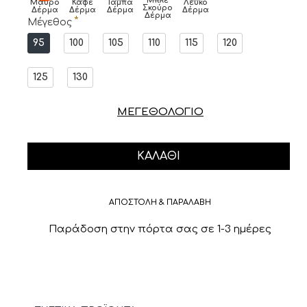
Μπλε
Μαύρο
Καφέ
Ταμπά
Λευκό
Σκούρο
Δέρμα
Δέρμα
Δέρμα
Δέρμα
Δέρμα
Μέγεθος
95
100
105
110
115
120
125
130
ΜΕΓΕΘΟΛΟΓΙΟ
ΚΑΛΆΘΙ
ΑΠΟΣΤΟΛΗ & ΠΑΡΑΛΑΒΗ
Παράδοση στην πόρτα σας σε 1-3 ημέρες