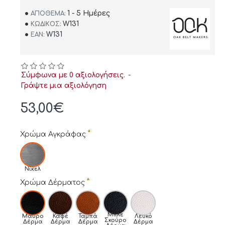
1 - 5 Ημέρες
ΑΠΌΘΕΜΑ:
W131
ΚΩΔΙΚΌΣ:
W131
EAN:
Σύμφωνα με 0 αξιολογήσεις.
-
Γράψτε μια αξιολόγηση
53,00€
Χρώμα Αγκράφας
Νίκελ
Χρώμα Δέρματος
Μπλε
Μαύρο
Καφέ
Ταμπά
Λευκό
Σκούρο
Δέρμα
Δέρμα
Δέρμα
Δέρμα