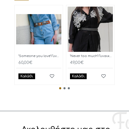
"Someone you love" Γυναικεία Ζώνη
"Never too much" Γυναικεία Ζώνη
OAK
60,00€
49,00€
60,
Καλάθι
Καλάθι
Κα